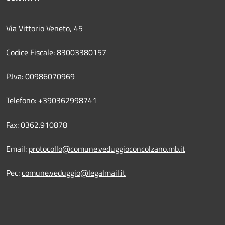
Via Vittorio Veneto, 45
Codice Fiscale: 83003380157
P.Iva: 00986070969
Telefono: +390362998741
Fax: 0362.910878
Email:
protocollo@comune.veduggioconcolzano.mb.it
Pec:
comune.veduggio@legalmail.it