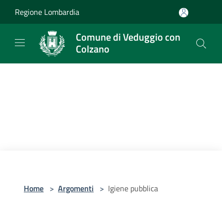
Salta al contenuto principale
Regione Lombardia
Comune di Veduggio con
Colzano
Home
>
Argomenti
>
Igiene pubblica