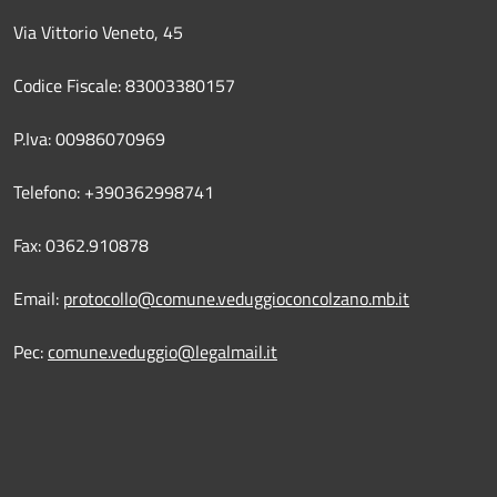
Via Vittorio Veneto, 45
Codice Fiscale: 83003380157
P.Iva: 00986070969
Telefono: +390362998741
Fax: 0362.910878
Email:
protocollo@comune.veduggioconcolzano.mb.it
Pec:
comune.veduggio@legalmail.it