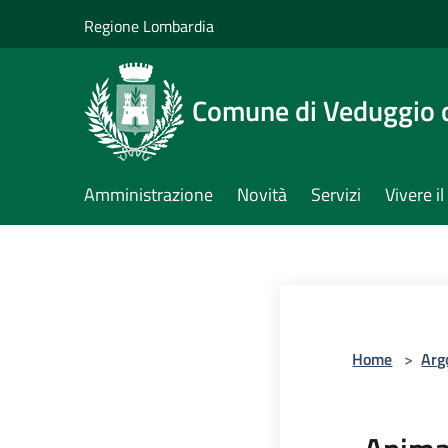
Salta al contenuto principale
Regione Lombardia
Comune di Veduggio 
Amministrazione
Novità
Servizi
Vivere 
Home
>
Arg