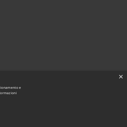
×
nzionamento e
nformazioni
Municipium
Accesso
eduggio con Colzano • Powered by
•