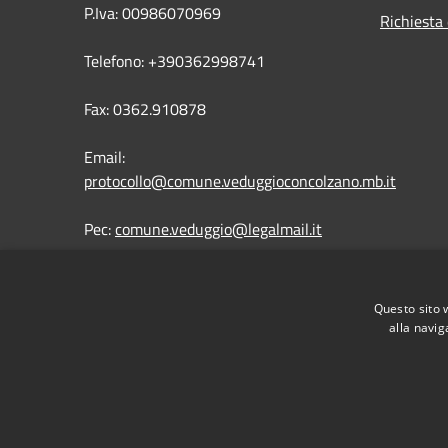
P.Iva: 00986070969
Richiesta 
Telefono: +390362998741
Fax: 0362.910878
Email:
protocollo@comune.veduggioconcolzano.mb.it
Pec:
comune.veduggio@legalmail.it
Questo sito 
alla navig
RSS
Accessibilità
Privacy
Cookie
Mappa de