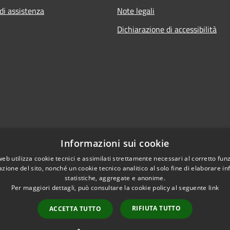
di assistenza
Note legali
Dichiarazione di accessibilità
Informazioni sui cookie
web utilizza cookie tecnici e assimilati strettamente necessari al corretto fu
azione del sito, nonché un cookie tecnico analitico al solo fine di elaborare i
statistiche, aggregate e anonime.
Per maggiori dettagli, può consultare la cookie policy al seguente
link
RIFIUTA TUTTO
ACCETTA TUTTO
l sito
Copyright © 2026 • Comune di V