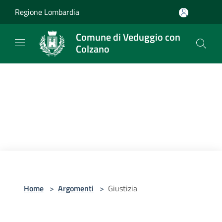
Salta al contenuto principale
Regione Lombardia
Comune di Veduggio con
Colzano
Home
>
Argomenti
>
Giustizia