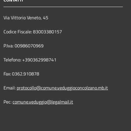
Via Vittorio Veneto, 45
Codice Fiscale: 83003380157
P.Iva: 00986070969
Telefono: +390362998741
Fax: 0362.910878
Email:
protocollo@comune.veduggioconcolzano.mb.it
Pec:
comune.veduggio@legalmail.it