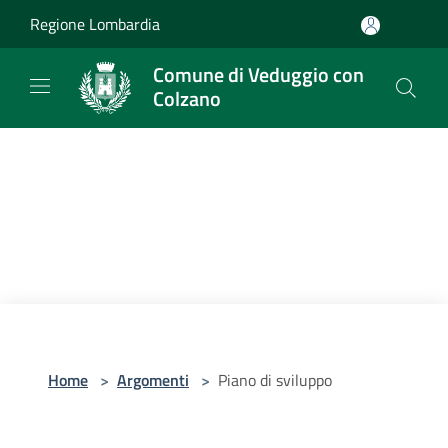
Salta al contenuto principale
Regione Lombardia
Comune di Veduggio con
Colzano
Home
>
Argomenti
>
Piano di sviluppo