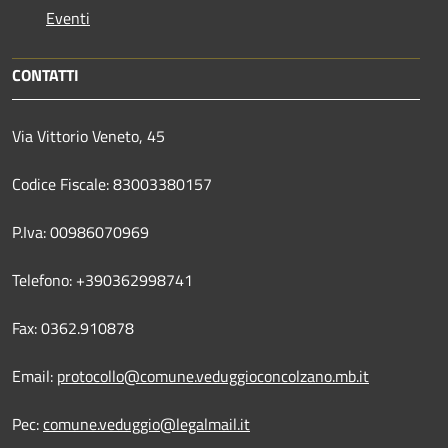
Eventi
CONTATTI
Via Vittorio Veneto, 45
Codice Fiscale: 83003380157
P.Iva: 00986070969
Telefono: +390362998741
Fax: 0362.910878
Email:
protocollo@comune.veduggioconcolzano.mb.it
Pec:
comune.veduggio@legalmail.it